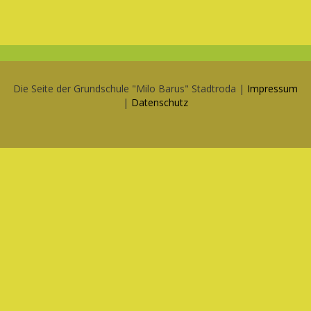
Die Seite der Grundschule "Milo Barus" Stadtroda |
Impressum
|
Datenschutz