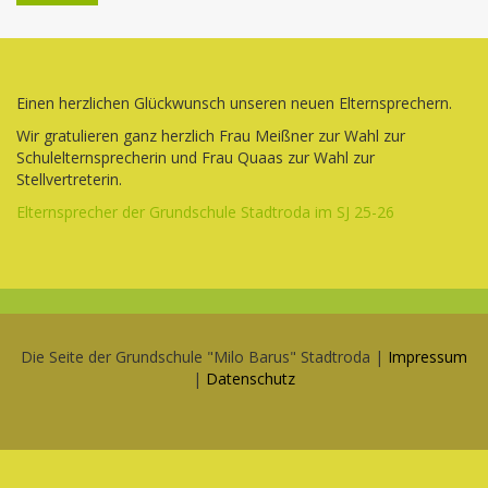
Einen herzlichen Glückwunsch unseren neuen Elternsprechern.
Wir gratulieren ganz herzlich Frau Meißner zur Wahl zur
Schulelternsprecherin und Frau Quaas zur Wahl zur
Stellvertreterin.
Elternsprecher der Grundschule Stadtroda im SJ 25-26
Die Seite der Grundschule "Milo Barus" Stadtroda |
Impressum
|
Datenschutz