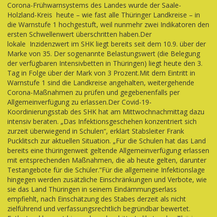
Corona-Frühwarnsystems des Landes wurde der Saale-
Holzland-Kreis heute – wie fast alle Thüringer Landkreise – in
die Warnstufe 1 hochgestuft, weil nunmehr zwei Indikatoren den
ersten Schwellenwert überschritten haben.Der
lokale Inzidenzwert im SHK liegt bereits seit dem 10.9. über der
Marke von 35. Der sogenannte Belastungswert (die Belegung
der verfügbaren Intensivbetten in Thüringen) liegt heute den 3.
Tag in Folge über der Mark von 3 Prozent.Mit dem Eintritt in
Warnstufe 1 sind die Landkreise angehalten, weitergehende
Corona-Maßnahmen zu prüfen und gegebenenfalls per
Allgemeinverfügung zu erlassen.Der Covid-19-
Koordinierungsstab des SHK hat am Mittwochnachmittag dazu
intensiv beraten. „Das Infektionsgeschehen konzentriert sich
zurzeit überwiegend in Schulen“, erklärt Stabsleiter Frank
Pucklitsch zur aktuellen Situation. „Für die Schulen hat das Land
bereits eine thüringenweit geltende Allgemeinverfügung erlassen
mit entsprechenden Maßnahmen, die ab heute gelten, darunter
Testangebote für die Schüler.“Für die allgemeine Infektionslage
hingegen werden zusätzliche Einschränkungen und Verbote, wie
sie das Land Thüringen in seinem Eindämmungserlass
empfiehlt, nach Einschätzung des Stabes derzeit als nicht
zielführend und verfassungsrechtlich begründbar bewertet.