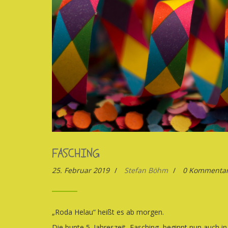
FASCHING
25. Februar 2019
/
Stefan Böhm
/
0 Kommenta
„Roda Helau“ heißt es ab morgen.
Die bunte 5. Jahreszeit, Fasching, beginnt nun auch i