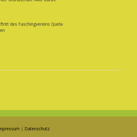
tritt des Faschingvereins Quirla
sen
mpressum
|
Datenschutz