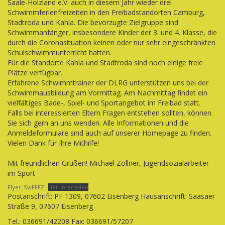
Saale-Holzland e.V. auch in diesem Jahr wieder drei
Schwimmferienfreizeiten in den Freibadstandorten Camburg,
Stadtroda und Kahla. Die bevorzugte Zielgruppe sind
Schwimmanfänger, insbesondere Kinder der 3. und 4. Klasse, die
durch die Coronasituation keinen oder nur sehr eingeschränkten
Schulschwimmunterricht hatten.
Für die Standorte Kahla und Stadtroda sind noch einige freie
Plätze verfügbar.
Erfahrene Schwimmtrainer der DLRG unterstützen uns bei der
Schwimmausbildung am Vormittag. Am Nachmittag findet ein
vielfältiges Bade-, Spiel- und Sportangebot im Freibad statt.
Falls bei interessierten Eltern Fragen entstehen sollten, können
Sie sich gern an uns wenden. Alle Informationen und die
Anmeldeformulare sind auch auf unserer Homepage zu finden.
Vielen Dank für Ihre Mithilfe!
Mit freundlichen Grüßen! Michael Zöllner, Jugendsozialarbeiter
im Sport
Flyer_SwFFFZ
Herunterladen
Postanschrift: PF 1309, 07602 Eisenberg Hausanschrift: Saasaer
Straße 9, 07607 Eisenberg
Tel.: 036691/42208 Fax: 036691/57207